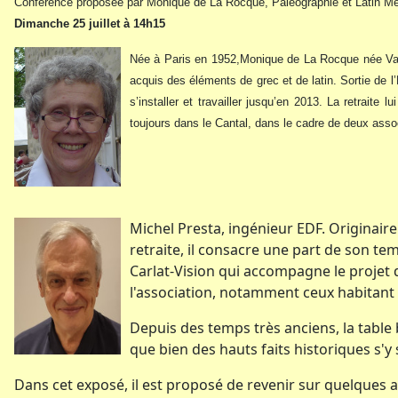
Conférence proposée par Monique de La Rocque, Paléographie et Latin Mé
Dimanche 25 juillet à 14h15
Née à Paris en 1952,Monique de La Rocque née Vassas
acquis des éléments de grec et de latin. Sortie de l’
s’installer et travailler jusqu’en 2013. La retraite
toujours dans le Cantal, dans le cadre de deux ass
Michel Presta, ingénieur EDF. Originaire 
retraite, il consacre une part de son te
Carlat-Vision qui accompagne le projet d
l'association, notamment ceux habitant C
Depuis des temps très anciens, la table 
que bien des hauts faits historiques s'y
Dans cet exposé, il est proposé de revenir sur quelques a