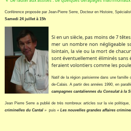
« De l’autel aux assises : de quelques dérapages matrimoniaux
Conférence proposée par Jean-Pierre Serre, Docteur en Histoire, Spécial
Samedi 24 juillet à 15h
Si en un siècle, pas moins de 7 têt
mer un nombre non négligeable son
lointain, la vie ou la mort de chac
sont éventuellement éliminés sans é
feraient volontiers comme les poules
Natif de la région parisienne dans une famille
de-Calais. A partir des années 1990, en paral
campagnes cantaliennes du Consulat à la 
Jean Pierre Serre a publié de très nombreux articles sur la vie politique
criminelles du Cantal
»
puis
«
Les nouvelles grandes affaires crimine