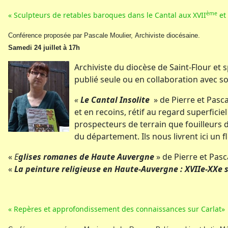
ème
« Sculpteurs de retables baroques dans le Cantal aux XVII
et 
Conférence proposée par Pascale Moulier, Archiviste diocésaine.
Samedi 24 juillet à 17h
Archiviste du diocèse de Saint-Flour et s
publié seule ou en collaboration avec s
«
Le Cantal Insolite
» de Pierre et Pasc
et en recoins, rétif au regard superfici
prospecteurs de terrain que fouilleurs 
du département. Ils nous livrent ici un f
«
E
glises romanes de Haute Auvergne
» de Pierre et Pas
«
La peinture religieuse en Haute-Auvergne : XVIIe-XXe s
« Repères et approfondissement des connaissances sur Carlat»