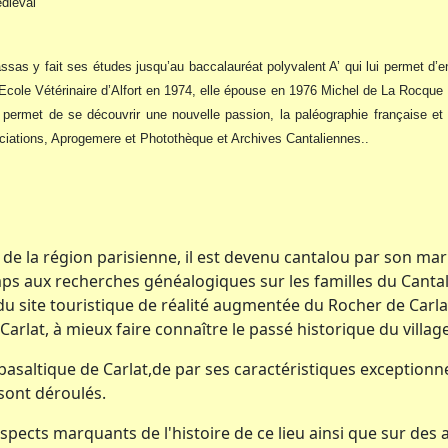
diéval
 y fait ses études jusqu’au baccalauréat polyvalent A’ qui lui permet d’ent
Ecole Vétérinaire d’Alfort en 1974, elle épouse en 1976 Michel de La Rocque qu’
 lui permet de se découvrir une nouvelle passion, la paléographie française et
ociations, Aprogemere et Photothèque et Archives Cantaliennes..
de la région parisienne, il est devenu cantalou par son maria
mps aux recherches généalogiques sur les familles du Cantal
u site touristique de réalité augmentée du Rocher de Carlat. 
arlat, à mieux faire connaître le passé historique du village
basaltique de Carlat,de par ses caractéristiques exceptionnel
 sont déroulés.
spects marquants de l'histoire de ce lieu ainsi que sur des 