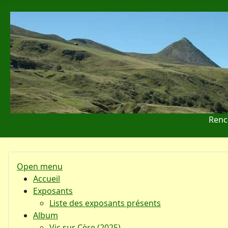
Renc
Open menu
Accueil
Exposants
Liste des exposants présents
Album
Vic sur Cère (2025)