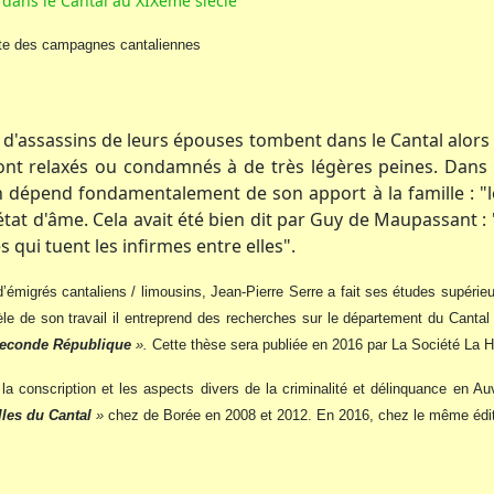
 dans le Cantal au XIXème siècle
iste des campagnes cantaliennes
es d'assassins de leurs épouses tombent dans le Cantal alors
t relaxés ou condamnés à de très légères peines. Dans un
un dépend fondamentalement de son apport à la famille : "le
tat d'âme. Cela avait été bien dit par Guy de Maupassant : "
 qui tuent les infirmes entre elles".
 d’émigrés cantaliens / limousins, Jean-Pierre Serre a fait ses études supéri
lèle de son travail il entreprend des recherches sur le département du Cant
Seconde République
».
Cette thèse sera publiée en 2016 par La Société La 
, la conscription et les aspects divers de la criminalité et délinquance en A
lles du Cantal
»
chez de Borée en 2008 et 2012. En 2016, chez le même édi