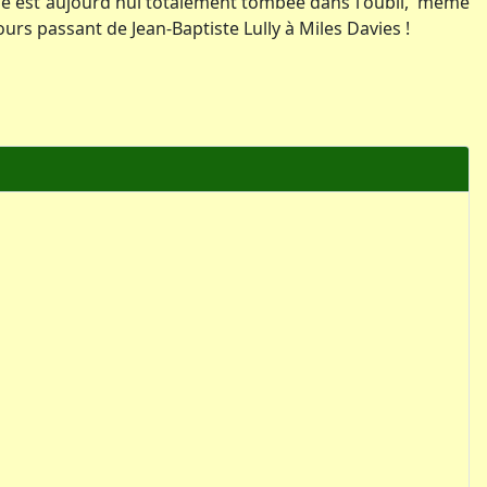
Elle est aujourd'hui totalement tombée dans l'oubli, même
rs passant de Jean-Baptiste Lully à Miles Davies !