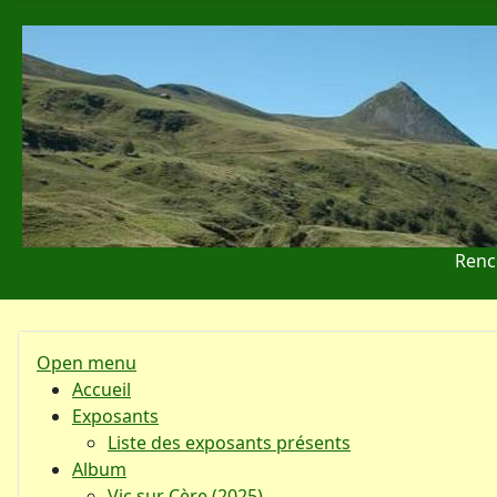
Renc
Open menu
Accueil
Exposants
Liste des exposants présents
Album
Vic sur Cère (2025)