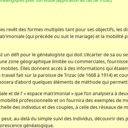
énéalogiques pour son étude (application au cas de Trizac)
es revêt des formes multiples tant pour ses objectifs, les d
trimoniale (qui précède ou suit le mariage) et la mobilité 
t un défi pour le généalogiste qui doit s’écarter de sa ou s
à une zone géographique limitée ou commerciales, fournis
mobiles. Elles donnent accès à des informations qui étaien
ravail fait sur la paroisse de Trizac (de 1668 à 1914) et cou
posera d’abord quelques éléments de méthode qui permette
 et de l’ « espace matrimonial » que l’on analysera à deux éc
 mobilité professionnelle et on fournira des exemples de mob
’échelle des individus et des couples, à celle des réseaux de 
t, au-delà du simple suivi des individus, découvrir des pa
rborescence généalogique.