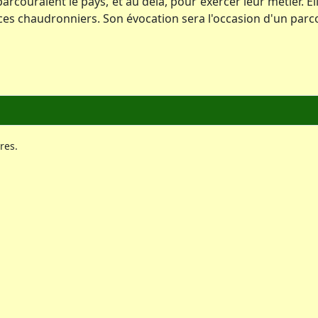
rcouraient le pays, et au delà, pour exercer leur métier. 
es chaudronniers. Son évocation sera l'occasion d'un parcou
res.