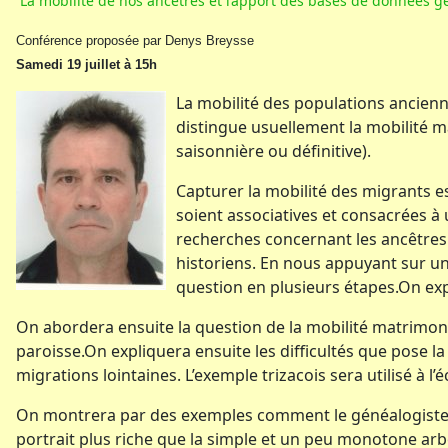
La mobilité de nos ancêtres et l’apport des bases de données g
Conférence proposée par Denys Breysse
Samedi 19 juillet à 15h
La mobilité des populations ancienn
distingue usuellement la mobilité ma
saisonnière ou définitive).
Capturer la mobilité des migrants es
soient associatives et consacrées 
recherches concernant les ancêtres 
historiens. En nous appuyant sur un t
question en plusieurs étapes.On ex
On abordera ensuite la question de la mobilité matrimoniale
paroisse.On expliquera ensuite les difficultés que pose la
migrations lointaines. L’exemple trizacois sera utilisé à l
On montrera par des exemples comment le généalogiste peu
portrait plus riche que la simple et un peu monotone a