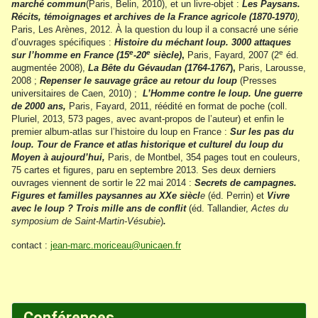
marché commun
(Paris, Belin, 2010), et un livre-objet :
Les Paysans.
Récits, témoignages et archives de la France agricole (1870-1970
),
Paris, Les Arènes, 2012. À la question du loup il a consacré une série
d’ouvrages spécifiques :
Histoire du méchant loup. 3000 attaques
e
e
e
sur l’homme en France (15
-20
siècle)
,
Paris, Fayard, 2007 (2
éd.
augmentée 2008),
La Bête du Gévaudan (1764-1767
),
Paris, Larousse,
2008 ;
Repenser le sauvage grâce au retour du loup
(Presses
universitaires de Caen, 2010) ;
L’Homme contre le loup. Une guerre
de 2000 ans,
Paris, Fayard, 2011, réédité en format de poche (coll.
Pluriel, 2013, 573 pages, avec avant-propos de l’auteur) et enfin le
premier album-atlas sur l’histoire du loup en France :
Sur les pas du
loup. Tour de France et atlas historique et culturel du loup du
Moyen à aujourd’hui,
Paris, de Montbel, 354 pages tout en couleurs,
75 cartes et figures, paru en septembre 2013. Ses deux derniers
ouvrages viennent de sortir le 22 mai 2014 :
Secrets de campagnes.
Figures et familles paysannes au XXe siècl
e
(éd. Perrin) et
Vivre
avec le loup ? Trois mille ans de conflit
(éd. Tallandier,
Actes du
symposium de Saint-Martin-Vésubie
)
.
contact :
jean-marc.moriceau@unicaen.fr
Conférences