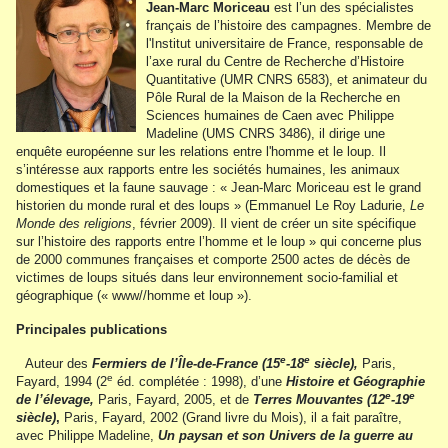
Jean-Marc Moriceau
est l’un des spécialistes
français de l’histoire des campagnes. Membre de
l'Institut universitaire de France, responsable de
l’axe rural du Centre de Recherche d’Histoire
Quantitative (UMR CNRS 6583), et animateur du
Pôle Rural de la Maison de la Recherche en
Sciences humaines de Caen avec Philippe
Madeline (UMS CNRS 3486), il dirige une
enquête européenne sur les relations entre l'homme et le loup. Il
s’intéresse aux rapports entre les sociétés humaines, les animaux
domestiques et la faune sauvage : « Jean-Marc Moriceau est le grand
historien du monde rural et des loups » (Emmanuel Le Roy Ladurie,
Le
Monde des religions
, février 2009). Il vient de créer un site spécifique
sur l’histoire des rapports entre l’homme et le loup » qui concerne plus
de 2000 communes françaises et comporte 2500 actes de décès de
victimes de loups situés dans leur environnement socio-familial et
géographique (« www//homme et loup »).
Principales publications
e
e
Auteur des
Fermiers de l’Île-de-France (15
-18
siècle),
Paris,
e
Fayard, 1994 (2
éd. complétée : 1998), d’une
Histoire et Géographie
e
e
de l’élevage,
Paris, Fayard, 2005, et de
Terres Mouvantes (12
-19
siècle)
,
Paris, Fayard, 2002 (Grand livre du Mois), il a fait paraître,
avec Philippe Madeline,
Un paysan et son Univers de la guerre au