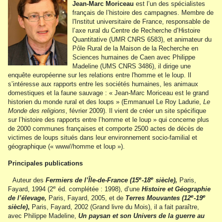
Jean-Marc Moriceau
est l’un des spécialistes
français de l’histoire des campagnes. Membre de
l'Institut universitaire de France, responsable de
l’axe rural du Centre de Recherche d’Histoire
Quantitative (UMR CNRS 6583), et animateur du
Pôle Rural de la Maison de la Recherche en
Sciences humaines de Caen avec Philippe
Madeline (UMS CNRS 3486), il dirige une
enquête européenne sur les relations entre l'homme et le loup. Il
s’intéresse aux rapports entre les sociétés humaines, les animaux
domestiques et la faune sauvage : « Jean-Marc Moriceau est le grand
historien du monde rural et des loups » (Emmanuel Le Roy Ladurie,
Le
Monde des religions
, février 2009). Il vient de créer un site spécifique
sur l’histoire des rapports entre l’homme et le loup » qui concerne plus
de 2000 communes françaises et comporte 2500 actes de décès de
victimes de loups situés dans leur environnement socio-familial et
géographique (« www//homme et loup »).
Principales publications
e
e
Auteur des
Fermiers de l’Île-de-France (15
-18
siècle),
Paris,
e
Fayard, 1994 (2
éd. complétée : 1998), d’une
Histoire et Géographie
e
e
de l’élevage,
Paris, Fayard, 2005, et de
Terres Mouvantes (12
-19
siècle)
,
Paris, Fayard, 2002 (Grand livre du Mois), il a fait paraître,
avec Philippe Madeline,
Un paysan et son Univers de la guerre au