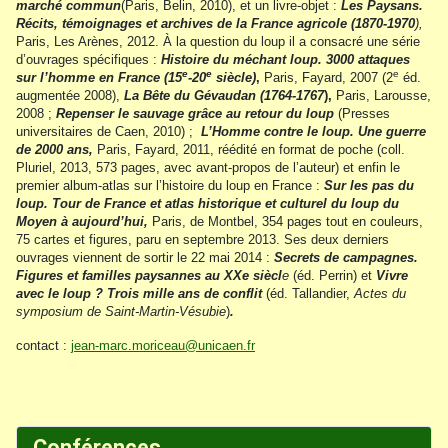
marché commun
(Paris, Belin, 2010), et un livre-objet :
Les Paysans.
Récits, témoignages et archives de la France agricole (1870-1970
),
Paris, Les Arènes, 2012. À la question du loup il a consacré une série
d’ouvrages spécifiques :
Histoire du méchant loup. 3000 attaques
e
e
e
sur l’homme en France (15
-20
siècle)
,
Paris, Fayard, 2007 (2
éd.
augmentée 2008),
La Bête du Gévaudan (1764-1767
),
Paris, Larousse,
2008 ;
Repenser le sauvage grâce au retour du loup
(Presses
universitaires de Caen, 2010) ;
L’Homme contre le loup. Une guerre
de 2000 ans,
Paris, Fayard, 2011, réédité en format de poche (coll.
Pluriel, 2013, 573 pages, avec avant-propos de l’auteur) et enfin le
premier album-atlas sur l’histoire du loup en France :
Sur les pas du
loup. Tour de France et atlas historique et culturel du loup du
Moyen à aujourd’hui,
Paris, de Montbel, 354 pages tout en couleurs,
75 cartes et figures, paru en septembre 2013. Ses deux derniers
ouvrages viennent de sortir le 22 mai 2014 :
Secrets de campagnes.
Figures et familles paysannes au XXe siècl
e
(éd. Perrin) et
Vivre
avec le loup ? Trois mille ans de conflit
(éd. Tallandier,
Actes du
symposium de Saint-Martin-Vésubie
)
.
contact :
jean-marc.moriceau@unicaen.fr
Conférences